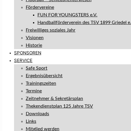
Fördervereine
FUN FOR YOUNGSTERS e.V.
Handballförderverein des TSV 1899 Griedel e.
Freiwilliges soziales Jahr
Visionen
Historie
SPONSOREN
SERVICE
Safe Sport
Ergebnisübersicht
Trainingszeiten
Termine
Zeitnehmer & Sekretärsplan
Thekendienstplan 125 Jahre TSV
Downloads
Links
Mitglied werden