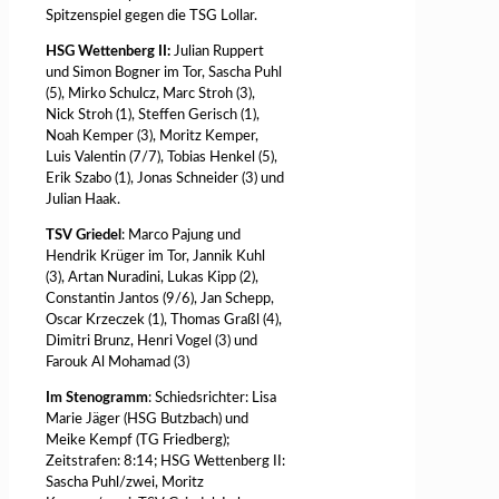
Spitzenspiel gegen die TSG Lollar.
HSG Wettenberg II:
Julian Ruppert
und Simon Bogner im Tor, Sascha Puhl
(5), Mirko Schulcz, Marc Stroh (3),
Nick Stroh (1), Steffen Gerisch (1),
Noah Kemper (3), Moritz Kemper,
Luis Valentin (7/7), Tobias Henkel (5),
Erik Szabo (1), Jonas Schneider (3) und
Julian Haak.
TSV Griedel
: Marco Pajung und
Hendrik Krüger im Tor, Jannik Kuhl
(3), Artan Nuradini, Lukas Kipp (2),
Constantin Jantos (9/6), Jan Schepp,
Oscar Krzeczek (1), Thomas Graßl (4),
Dimitri Brunz, Henri Vogel (3) und
Farouk Al Mohamad (3)
Im Stenogramm
: Schiedsrichter: Lisa
Marie Jäger (HSG Butzbach) und
Meike Kempf (TG Friedberg);
Zeitstrafen: 8:14; HSG Wettenberg II:
Sascha Puhl/zwei, Moritz