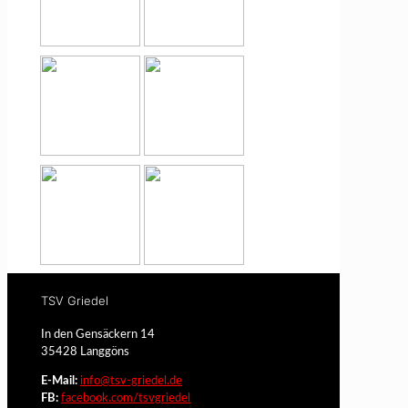
TSV Griedel
In den Gensäckern 14
35428 Langgöns
E-Mail:
info@tsv-griedel.de
FB:
facebook.com/tsvgriedel