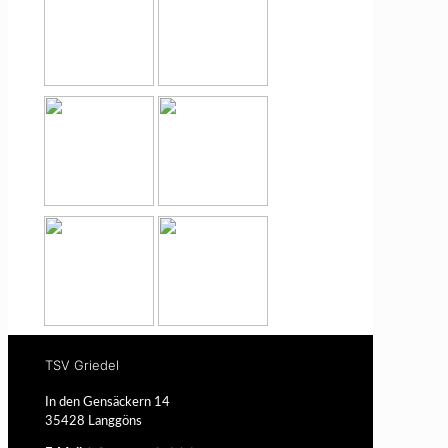
TSV Griedel
In den Gensäckern 14
35428 Langgöns