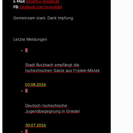
E-Mail:
info@tsv-griedel.de
FB:
facebook.com/tsvgriedel
Gemeinsam stark. Dank Impfung.
Letzte Meldungen
0
Stadt Butzbach empfängt die
tschechischen Gäste aus Frýdek-Místek
03.08.2026
0
Deutsch-tschechische
Jugendbegegnung in Griedel
30.07.2026
0