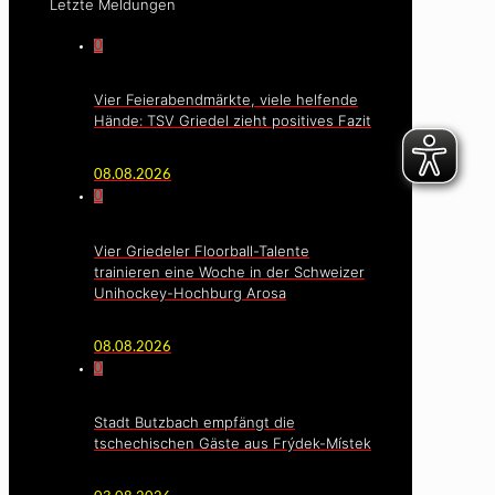
Letzte Meldungen
0
Vier Feierabendmärkte, viele helfende
Hände: TSV Griedel zieht positives Fazit
08.08.2026
0
Vier Griedeler Floorball-Talente
trainieren eine Woche in der Schweizer
Unihockey-Hochburg Arosa
08.08.2026
0
Stadt Butzbach empfängt die
tschechischen Gäste aus Frýdek-Místek