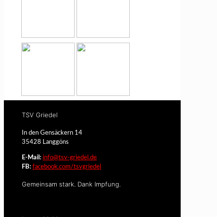
TSV Griedel
In den Gensäckern 14
35428 Langgöns
E-Mail:
info@tsv-griedel.de
FB:
facebook.com/tsvgriedel
Gemeinsam stark. Dank Impfung.