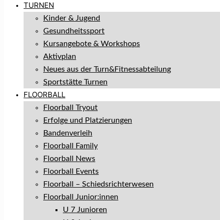
TURNEN
Kinder & Jugend
Gesundheitssport
Kursangebote & Workshops
Aktivplan
Neues aus der Turn&Fitnessabteilung
Sportstätte Turnen
FLOORBALL
Floorball Tryout
Erfolge und Platzierungen
Bandenverleih
Floorball Family
Floorball News
Floorball Events
Floorball – Schiedsrichterwesen
Floorball Junior:innen
U 7 Junioren