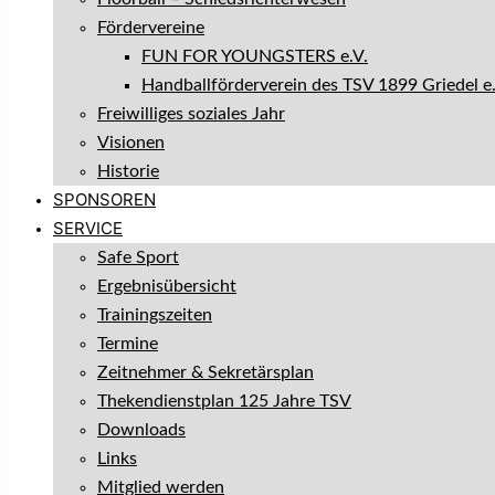
Fördervereine
FUN FOR YOUNGSTERS e.V.
Handballförderverein des TSV 1899 Griedel e.
Freiwilliges soziales Jahr
Visionen
Historie
SPONSOREN
SERVICE
Safe Sport
Ergebnisübersicht
Trainingszeiten
Termine
Zeitnehmer & Sekretärsplan
Thekendienstplan 125 Jahre TSV
Downloads
Links
Mitglied werden