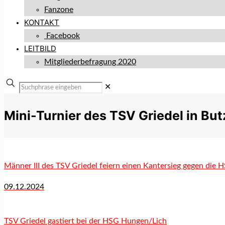
Fanzone
KONTAKT
Facebook
LEITBILD
Mitgliederbefragung 2020
✕
Mini-Turnier des TSV Griedel in Bu
Männer III des TSV Griedel feiern einen Kantersieg gegen die 
09.12.2024
TSV Griedel gastiert bei der HSG Hungen/Lich