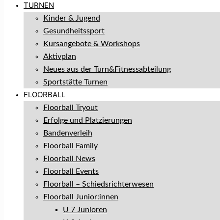
TURNEN
Kinder & Jugend
Gesundheitssport
Kursangebote & Workshops
Aktivplan
Neues aus der Turn&Fitnessabteilung
Sportstätte Turnen
FLOORBALL
Floorball Tryout
Erfolge und Platzierungen
Bandenverleih
Floorball Family
Floorball News
Floorball Events
Floorball – Schiedsrichterwesen
Floorball Junior:innen
U 7 Junioren