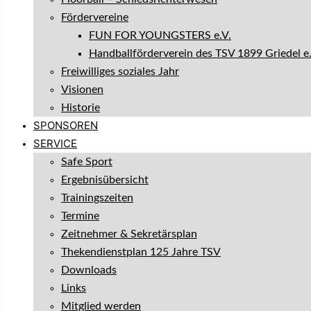
Fördervereine
FUN FOR YOUNGSTERS e.V.
Handballförderverein des TSV 1899 Griedel e.
Freiwilliges soziales Jahr
Visionen
Historie
SPONSOREN
SERVICE
Safe Sport
Ergebnisübersicht
Trainingszeiten
Termine
Zeitnehmer & Sekretärsplan
Thekendienstplan 125 Jahre TSV
Downloads
Links
Mitglied werden