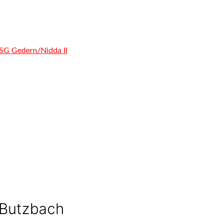
HSG Gedern/Nidda II
n Butzbach