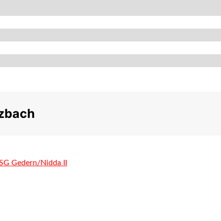
tzbach
HSG Gedern/Nidda II