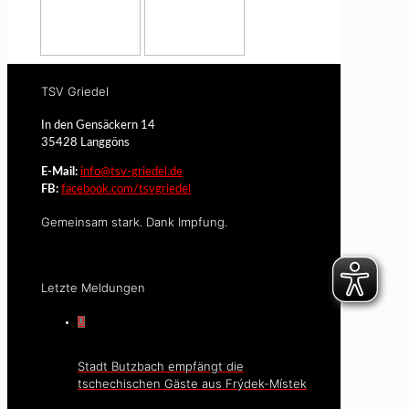
TSV Griedel
In den Gensäckern 14
35428 Langgöns
E-Mail:
info@tsv-griedel.de
FB:
facebook.com/tsvgriedel
Gemeinsam stark. Dank Impfung.
Letzte Meldungen
0
Stadt Butzbach empfängt die
tschechischen Gäste aus Frýdek-Místek