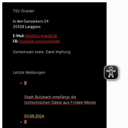
TSV Griedel
In den Gensäckern 14
35428 Langgöns
E-Mail:
info@tsv-griedel.de
FB:
facebook.com/tsvgriedel
Gemeinsam stark. Dank Impfung.
Letzte Meldungen
0
Stadt Butzbach empfängt die
tschechischen Gäste aus Frýdek-Místek
03.08.2026
0