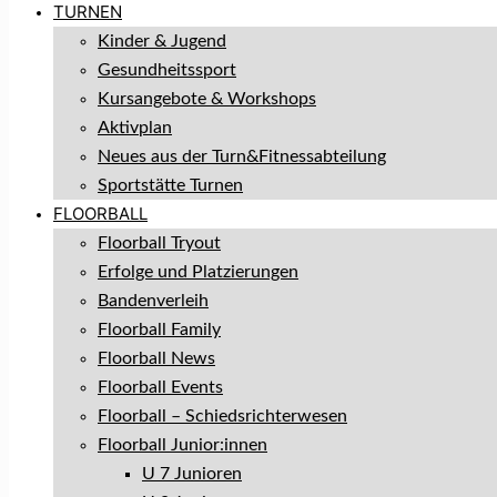
TURNEN
Kinder & Jugend
Gesundheitssport
Kursangebote & Workshops
Aktivplan
Neues aus der Turn&Fitnessabteilung
Sportstätte Turnen
FLOORBALL
Floorball Tryout
Erfolge und Platzierungen
Bandenverleih
Floorball Family
Floorball News
Floorball Events
Floorball – Schiedsrichterwesen
Floorball Junior:innen
U 7 Junioren