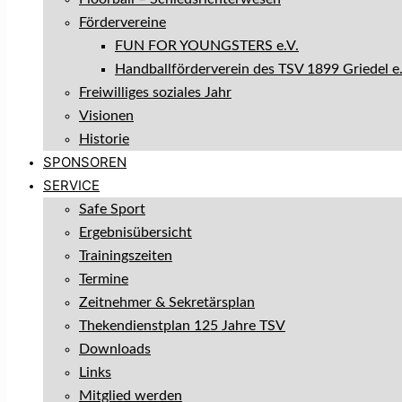
Fördervereine
FUN FOR YOUNGSTERS e.V.
Handballförderverein des TSV 1899 Griedel e.
Freiwilliges soziales Jahr
Visionen
Historie
SPONSOREN
SERVICE
Safe Sport
Ergebnisübersicht
Trainingszeiten
Termine
Zeitnehmer & Sekretärsplan
Thekendienstplan 125 Jahre TSV
Downloads
Links
Mitglied werden