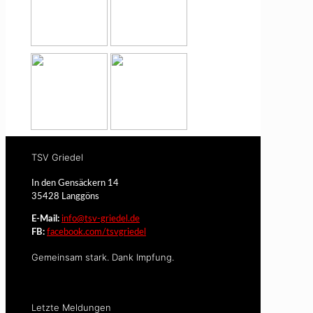
TSV Griedel
In den Gensäckern 14
35428 Langgöns
E-Mail:
info@tsv-griedel.de
FB:
facebook.com/tsvgriedel
Gemeinsam stark. Dank Impfung.
Letzte Meldungen