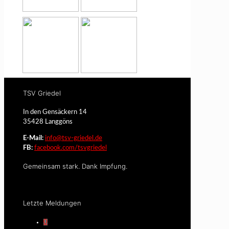
TSV Griedel
In den Gensäckern 14
35428 Langgöns
E-Mail:
info@tsv-griedel.de
FB:
facebook.com/tsvgriedel
Gemeinsam stark. Dank Impfung.
Letzte Meldungen
0