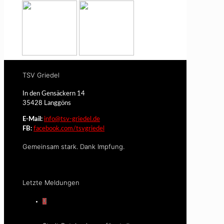
TSV Griedel
In den Gensäckern 14
35428 Langgöns
E-Mail:
info@tsv-griedel.de
FB:
facebook.com/tsvgriedel
Gemeinsam stark. Dank Impfung.
Letzte Meldungen
0