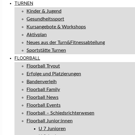
TURNEN
Kinder & Jugend
Gesundheitssport
Kursangebote & Workshops
Aktivplan
Neues aus der Turn&Fitnessabteilung
Sportstätte Turnen
FLOORBALL
Floorball Tryout
Erfolge und Platzierungen
Bandenverleih
Floorball Family
Floorball News
Floorball Events
Floorball – Schiedsrichterwesen
Floorball Junior:innen
U 7 Junioren