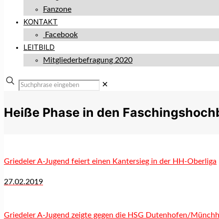
Fanzone
KONTAKT
Facebook
LEITBILD
Mitgliederbefragung 2020
✕
Heiße Phase in den Faschingshoc
Griedeler A-Jugend feiert einen Kantersieg in der HH-Oberliga
27.02.2019
Griedeler A-Jugend zeigte gegen die HSG Dutenhofen/Münchho