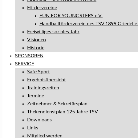
Fördervereine
FUN FOR YOUNGSTERS e.V.
Handballförderverein des TSV 1899 Griedel e.
Freiwilliges soziales Jahr
Visionen
Historie
SPONSOREN
SERVICE
Safe Sport
Ergebnisübersicht
Trainingszeiten
Termine
Zeitnehmer & Sekretärsplan
Thekendienstplan 125 Jahre TSV
Downloads
Links
Mitglied werden