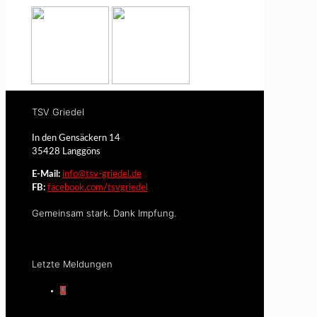
TSV Griedel
In den Gensäckern 14
35428 Langgöns
E-Mail:
info@tsv-griedel.de
FB:
facebook.com/tsvgriedel
Gemeinsam stark. Dank Impfung.
Letzte Meldungen
0