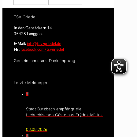
TSV Griedel
In den Gensäckern 14
35428 Langgöns
E-Mail:
info@tsv-griedel.de
FB:
facebook.com/tsvgriedel
Gemeinsam stark. Dank Impfung.
Letzte Meldungen
0
Stadt Butzbach empfängt die
tschechischen Gäste aus Frýdek-Místek
03.08.2026
0