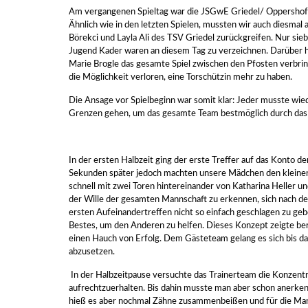
Am vergangenen Spieltag war die JSGwE Griedel/ Oppershof
Ähnlich wie in den letzten Spielen, mussten wir auch diesmal 
Börekci und Layla Ali des TSV Griedel zurückgreifen. Nur sie
Jugend Kader waren an diesem Tag zu verzeichnen. Darüber 
Marie Brogle das gesamte Spiel zwischen den Pfosten verbring
die Möglichkeit verloren, eine Torschützin mehr zu haben.
Die Ansage vor Spielbeginn war somit klar: Jeder musste wie
Grenzen gehen, um das gesamte Team bestmöglich durch das S
In der ersten Halbzeit ging der erste Treffer auf das Konto 
Sekunden später jedoch machten unsere Mädchen den kleine
schnell mit zwei Toren hintereinander von Katharina Heller u
der Wille der gesamten Mannschaft zu erkennen, sich nach de
ersten Aufeinandertreffen nicht so einfach geschlagen zu gebe
Bestes, um den Anderen zu helfen. Dieses Konzept zeigte bere
einen Hauch von Erfolg. Dem Gästeteam gelang es sich bis da
abzusetzen.
In der Halbzeitpause versuchte das Trainerteam die Konzent
aufrechtzuerhalten. Bis dahin musste man aber schon anerkenne
hieß es aber nochmal Zähne zusammenbeißen und für die Man