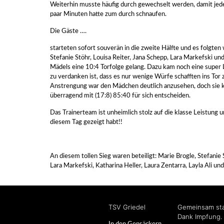
Weiterhin musste häufig durch gewechselt werden, damit jede
paar Minuten hatte zum durch schnaufen.
Die Gäste ….
starteten sofort souverän in die zweite Hälfte und es folgten
Stefanie Stöhr, Louisa Reiter, Jana Schepp, Lara Markefski un
Mädels eine 10:4 Torfolge gelang. Dazu kam noch eine super 
zu verdanken ist, dass es nur wenige Würfe schafften ins Tor 
Anstrengung war den Mädchen deutlich anzusehen, doch sie 
überragend mit (17:8) 85:40 für sich entscheiden.
Das Trainerteam ist unheimlich stolz auf die klasse Leistung u
diesem Tag gezeigt habt!!
An diesem tollen Sieg waren beteiligt: Marie Brogle, Stefanie 
Lara Markefski, Katharina Heller, Laura Zentarra, Layla Ali un
TSV Griedel
Gemeinsam sta
Dank Impfung.