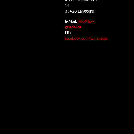
In den Gensäckern
14
35428 Langgöns
E-Mail:
info@tsv-
griedel.de
FB:
facebook.com/tsvgriedel