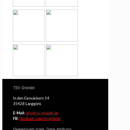
TSV Griedel
In den Gensäckern 14
35428 Langgöns
E-Mail:
info@tsv-griedel.de
FB:
facebook.com/tsvgriedel
Gemeinsam stark. Dank Impfung.