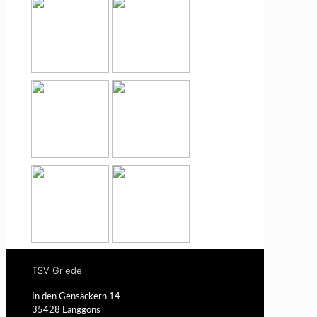
TSV Griedel
In den Gensäckern 14
35428 Langgöns