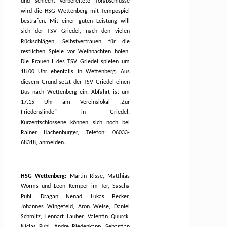
und schlecht vorbereitete Torabschlüsse
wird die HSG Wettenberg mit Tempospiel
bestrafen. Mit einer guten Leistung will
sich der TSV Griedel, nach den vielen
Rückschlägen, Selbstvertrauen für die
restlichen Spiele vor Weihnachten holen.
Die Frauen I des TSV Griedel spielen um
18.00 Uhr ebenfalls in Wettenberg. Aus
diesem Grund setzt der TSV Griedel einen
Bus nach Wettenberg ein. Abfahrt ist um
17.15 Uhr am Vereinslokal „Zur
Friedenslinde“ in Griedel.
Kurzentschlossene können sich noch bei
Rainer Hachenburger, Telefon: 06033-
68318, anmelden.
HSG Wettenberg
: Martin Risse, Matthias
Worms und Leon Kemper im Tor, Sascha
Puhl, Dragan Nenad, Lukas Becker,
Johannes Wingefeld, Aron Weise, Daniel
Schmitz, Lennart Lauber, Valentin Quurck,
Niclas Puhl, Andre Biedenkapp, Sebastian