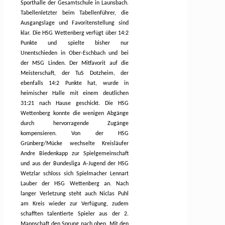
Sporthalle der Gesamtschule in Launsbach.
Tabellenletzter beim Tabellenführer, die
Ausgangslage und Favoritenstellung sind
klar. Die HSG Wettenberg verfügt über 14:2
Punkte und spielte bisher nur
Unentschieden in Ober-Eschbach und bei
der MSG Linden. Der Mitfavorit auf die
Meisterschaft, der TuS Dotzheim, der
ebenfalls 14:2 Punkte hat, wurde in
heimischer Halle mit einem deutlichen
31:21 nach Hause geschickt. Die HSG
Wettenberg konnte die wenigen Abgänge
durch hervorragende Zugänge
kompensieren. Von der HSG
Grünberg/Mücke wechselte Kreisläufer
Andre Biedenkapp zur Spielgemeinschaft
und aus der Bundesliga A-Jugend der HSG
Wetzlar schloss sich Spielmacher Lennart
Lauber der HSG Wettenberg an. Nach
langer Verletzung steht auch Niclas Puhl
am Kreis wieder zur Verfügung, zudem
schafften talentierte Spieler aus der 2.
Mannschaft den Sprung nach oben. Mit den