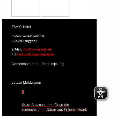
TSV Griedel
In den Gensäckern 14
35428 Langgöns
E-Mail:
info@tsv-griedel.de
FB:
facebook.com/tsvgriedel
Gemeinsam stark. Dank Impfung.
Letzte Meldungen
0
Stadt Butzbach empfängt die
tschechischen Gäste aus Frýdek-Místek