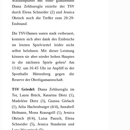
Schlussspurtes mit einer glänzenden
Diana Zehhuroglu erzielte der TSV
durch Elena Schneider (2) und Jessica
Ohrisch noch die Treffer zum 26:29-
Endstand.
Die TSV-Damen waren stark verbessert,
konnten sich aber dank des Einbruchs
im letzten Spielviertel leider nicht
selbst belohnen. Mit dieser Leistung
können sie aber wieder hohen Hauptes
in die nächsten Spiele gehen! Am
15.02. um 16:45 Uhr ist Anpfiff in der
Sporthalle Hüttenberg gegen die
Reserve der Oberligamannschaft.
TSV Griedel:
Diana Zehhuroglu im
Tor, Laura Brück, Katarina Dietz (1),
Madeléne Dietz (3), Gianna Görlach
(1), Julia Hachenburger (4/4), Annabell
Hofmann, Mona Krausgrill (1), Jessica
Ohrisch (6/4), Luisa Pausch, Elena
Schneider (5), Jessica Strasheim und
Lena Wawrzinek (5).