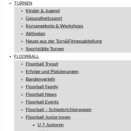
TURNEN
Kinder & Jugend
Gesundheitssport
Kursangebote & Workshops
Aktivplan
Neues aus der Turn&Fitnessabteilung
Sportstätte Turnen
FLOORBALL
Floorball Tryout
Erfolge und Platzierungen
Bandenverleih
Floorball Family
Floorball News
Floorball Events
Floorball – Schiedsrichterwesen
Floorball Junior:innen
U 7 Junioren