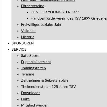
Fördervereine
FUN FOR YOUNGSTERS e.V.
Handballförderverein des TSV 1899 Griedel e.
Freiwilliges soziales Jahr
Visionen
Historie
SPONSOREN
SERVICE
Safe Sport
Ergebnisübersicht
Trainingszeiten
Termine
Zeitnehmer & Sekretärsplan
Thekendienstplan 125 Jahre TSV
Downloads
Links
Mitglied werden