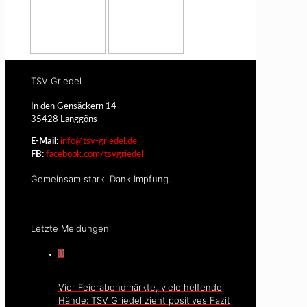
TSV Griedel
In den Gensäckern 14
35428 Langgöns
E-Mail:
info@tsv-griedel.de
FB:
facebook.com/tsvgriedel
Gemeinsam stark. Dank Impfung.
Letzte Meldungen
0
Vier Feierabendmärkte, viele helfende
Hände: TSV Griedel zieht positives Fazit