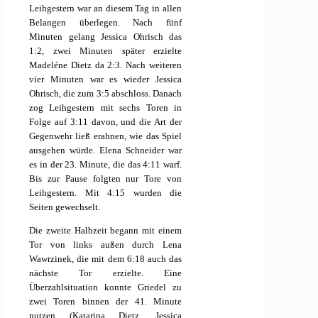
Leihgestern war an diesem Tag in allen
Belangen überlegen. Nach fünf
Minuten gelang Jessica Ohrisch das
1:2, zwei Minuten später erzielte
Madeléne Dietz da 2:3. Nach weiteren
vier Minuten war es wieder Jessica
Ohrisch, die zum 3:5 abschloss. Danach
zog Leihgestern mit sechs Toren in
Folge auf 3:11 davon, und die Art der
Gegenwehr ließ erahnen, wie das Spiel
ausgehen würde. Elena Schneider war
es in der 23. Minute, die das 4:11 warf.
Bis zur Pause folgten nur Tore von
Leihgestern. Mit 4:15 wurden die
Seiten gewechselt.
Die zweite Halbzeit begann mit einem
Tor von links außen durch Lena
Wawrzinek, die mit dem 6:18 auch das
nächste Tor erzielte. Eine
Überzahlsituation konnte Griedel zu
zwei Toren binnen der 41. Minute
nutzen (Katarina Dietz, Jessica