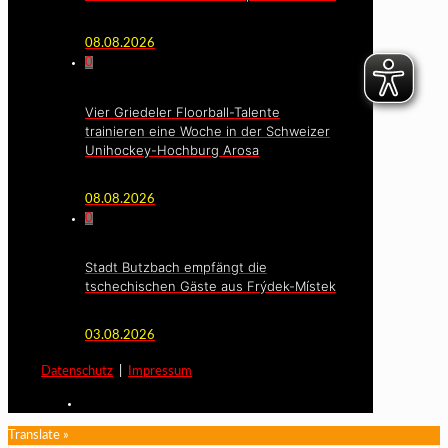
08.08.2026
0
Vier Griedeler Floorball-Talente
trainieren eine Woche in der Schweizer
Unihockey-Hochburg Arosa
08.08.2026
0
Stadt Butzbach empfängt die
tschechischen Gäste aus Frýdek-Místek
03.08.2026
Datenschutz
|
Impressum
Translate »