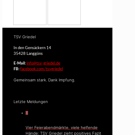
TSV Griedel
In den Gensäckern 14
35428 Langgöns
E-Mail:
info@tsv-griedel.de
FB:
facebook.com/tsvgriedel
Gemeinsam stark. Dank Impfung.
Letzte Meldungen
0
Vier Feierabendmärkte, viele helfende
Hände: TSV Griedel zieht positives Fazit