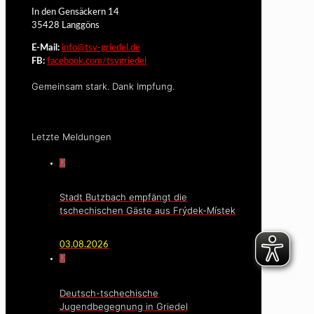
In den Gensäckern 14
35428 Langgöns
E-Mail:
info@tsv-griedel.de
FB:
facebook.com/tsvgriedel
Gemeinsam stark. Dank Impfung.
Letzte Meldungen
0
Stadt Butzbach empfängt die
tschechischen Gäste aus Frýdek-Místek
03.08.2026
0
Deutsch-tschechische
Jugendbegegnung in Griedel