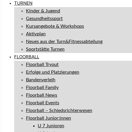
TURNEN
Kinder & Jugend
Gesundheitssport
Kursangebote & Workshops
Aktivplan
Neues aus der Turn&Fitnessabteilung
Sportstätte Turnen
FLOORBALL
Floorball Tryout
Erfolge und Platzierungen
Bandenverleih
Floorball Family
Floorball News
Floorball Events
Floorball – Schiedsrichterwesen
Floorball Junior:innen
U 7 Junioren