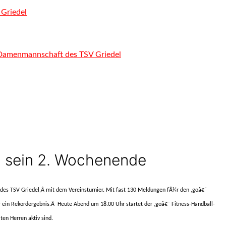
 Griedel
. Damenmannschaft des TSV Griedel
n sein 2. Wochenende
 des TSV Griedel
,Â mit dem Vereinsturnier. Mit fast 130 Meldungen fÃ¼r den
,goâ€˜
 ein Rekordergebnis.
Â
Heute Abend um 18.00 Uhr startet der
,goâ€˜ Fitness-Handball-
ten Herren aktiv sind.