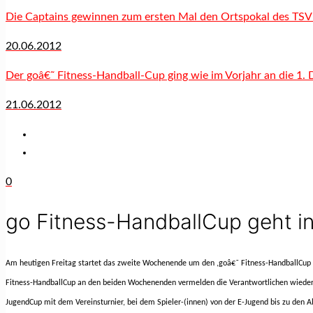
Die Captains gewinnen zum ersten Mal den Ortspokal des TSV
20.06.2012
Der goâ€˜ Fitness-Handball-Cup ging wie im Vorjahr an die 1
21.06.2012
0
go Fitness-HandballCup geht i
Am heutigen Freitag startet das zweite Wochenende um den
,goâ€˜ Fitness-HandballCup
Fitness-HandballCup an den beiden Wochenenden vermelden die Verantwortlichen wieder
JugendCup
mit dem Vereinsturnier, bei dem Spieler-(innen) von der E-Jugend bis zu den Al