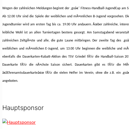
Wegen der zahlreichen Meldungen beginnt der
,goâ€˜ Fitness-Handball-JugendCup am S
Ab 12.00 Uhr sind die Spiele der weiblichen und mÃ¤nnlichen B-Jugend vorgesehen. Di
Jugendturnier wird am ersten Tag bis ca. 19.00 Uhr andauern. Ãœber zahlreiche, intere
leibliche Wohl ist an allen Turniertagen bestens gesorgt. Am Samstagabend veranstal
zahlreichen ZeltgÃ¤ste und alle, die gute Laune mitbringen. Der zweite Tag des ,g
weiblichen und mÃ¤nnlichen E-Jugend, um 13.00 Uhr beginnen die weibliche und mÃ¤
ebenfalls die Dauerkarten-Rabatt-Aktion des TSV Griedel fÃ¼r die Handball-Saison 2
Dauerkarte fÃ¼r die nÃ¤chste Saison sichert. Dauerkarten gibt es fÃ¼r die MÃ¤
â€žEhrenamtsdauerkarteâ€œ fÃ¼r die vielen Helfer im Verein, ohne die z.B. ein ,goâ
angeboten.
Hauptsponsor