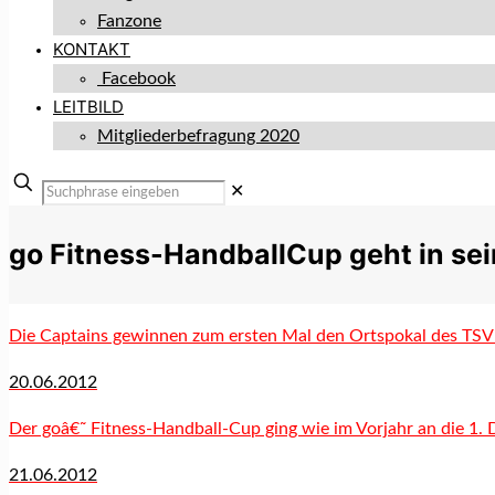
Fanzone
KONTAKT
Facebook
LEITBILD
Mitgliederbefragung 2020
✕
go Fitness-HandballCup geht in se
Die Captains gewinnen zum ersten Mal den Ortspokal des TSV
20.06.2012
Der goâ€˜ Fitness-Handball-Cup ging wie im Vorjahr an die 1
21.06.2012