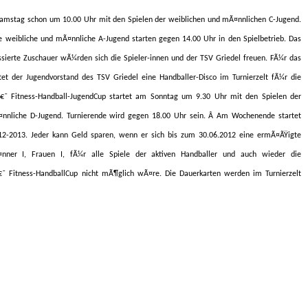
amstag schon um 10.00 Uhr mit den Spielen der weiblichen und mÃ¤nnlichen C-Jugend.
e weibliche und mÃ¤nnliche A-Jugend starten gegen 14.00 Uhr in den Spielbetrieb. Das
ssierte Zuschauer wÃ¼rden sich die Spieler-innen und der TSV Griedel freuen. FÃ¼r das
tet der Jugendvorstand des TSV Griedel eine Handballer-Disco im Turnierzelt fÃ¼r die
oâ€˜ Fitness-Handball-JugendCup startet am Sonntag um 9.30 Uhr mit den Spielen der
nnliche D-Jugend. Turnierende wird gegen 18.00 Uhr sein.
Â
Am Wochenende startet
012-2013. Jeder kann Geld sparen, wenn er sich bis zum 30.06.2012 eine ermÃ¤ÃŸigte
nner I, Frauen I, fÃ¼r alle Spiele der aktiven Handballer und auch wieder die
€˜ Fitness-HandballCup
nicht mÃ¶glich wÃ¤re. Die Dauerkarten werden im Turnierzelt