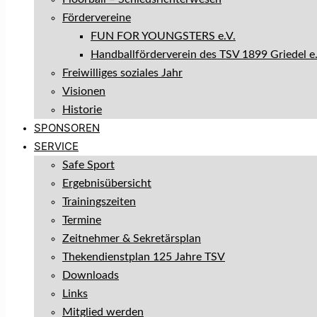
Fördervereine
FUN FOR YOUNGSTERS e.V.
Handballförderverein des TSV 1899 Griedel e.
Freiwilliges soziales Jahr
Visionen
Historie
SPONSOREN
SERVICE
Safe Sport
Ergebnisübersicht
Trainingszeiten
Termine
Zeitnehmer & Sekretärsplan
Thekendienstplan 125 Jahre TSV
Downloads
Links
Mitglied werden