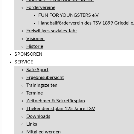
Fördervereine
FUN FOR YOUNGSTERS e.V.
Handballförderverein des TSV 1899 Griedel e.
Freiwilliges soziales Jahr
Visionen
Historie
SPONSOREN
SERVICE
Safe Sport
Ergebnisübersicht
Trainingszeiten
Termine
Zeitnehmer & Sekretärsplan
Thekendienstplan 125 Jahre TSV
Downloads
Links
Mitglied werden