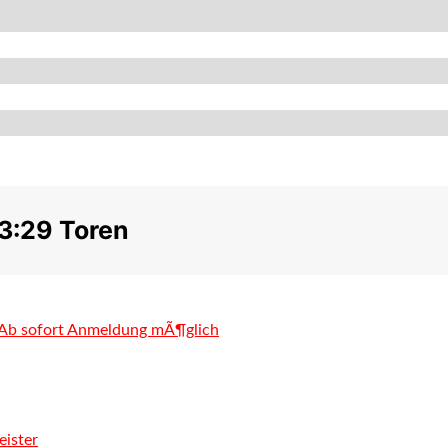
33:29 Toren
Ab sofort Anmeldung mÃ¶glich
eister