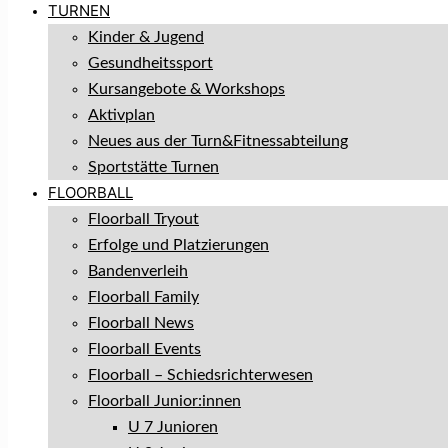
TURNEN
Kinder & Jugend
Gesundheitssport
Kursangebote & Workshops
Aktivplan
Neues aus der Turn&Fitnessabteilung
Sportstätte Turnen
FLOORBALL
Floorball Tryout
Erfolge und Platzierungen
Bandenverleih
Floorball Family
Floorball News
Floorball Events
Floorball – Schiedsrichterwesen
Floorball Junior:innen
U 7 Junioren