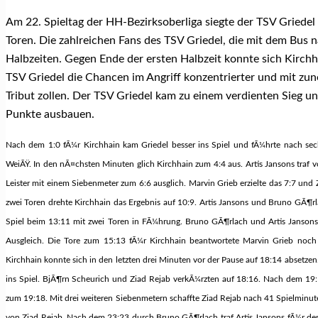
Am 22. Spieltag der HH-Bezirksoberliga siegte der TSV Griedel
Toren. Die zahlreichen Fans des TSV Griedel, die mit dem Bus n
Halbzeiten. Gegen Ende der ersten Halbzeit konnte sich Kirchha
TSV Griedel die Chancen im Angriff konzentrierter und mit 
Tribut zollen. Der TSV Griedel kam zu einem verdienten Sieg und
Punkte ausbauen.
Nach dem 1:0 fÃ¼r Kirchhain kam Griedel besser ins Spiel und fÃ¼hrte nach se
WeiÃŸ. In den nÃ¤chsten Minuten glich Kirchhain zum 4:4 aus. Artis Jansons traf
Leister mit einem Siebenmeter zum 6:6 ausglich. Marvin Grieb erzielte das 7:7 und
zwei Toren drehte Kirchhain das Ergebnis auf 10:9. Artis Jansons und Bruno GÃ¶rl
Spiel beim 13:11 mit zwei Toren in FÃ¼hrung. Bruno GÃ¶rlach und Artis Janso
Ausgleich. Die Tore zum 15:13 fÃ¼r Kirchhain beantwortete Marvin Grieb noch 
Kirchhain konnte sich in den letzten drei Minuten vor der Pause auf 18:14 absetze
ins Spiel. BjÃ¶rn Scheurich und Ziad Rejab verkÃ¼rzten auf 18:16. Nach dem 19:
zum 19:18. Mit drei weiteren Siebenmetern schaffte Ziad Rejab nach 41 Spielminu
von Ziad Rejab. Nach dem 23:23 durch Bruno GÃ¶rlach traf Artis Jansons fÃ¼r den