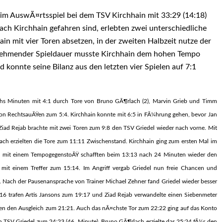
 im AuswÃ¤rtsspiel bei dem TSV Kirchhain mit 33:29 (14:18)
ach Kirchhain gefahren sind, erlebten zwei unterschiedliche
in mit vier Toren absetzen, in der zweiten Halbzeit nutze der
zunehmender Spieldauer musste Kirchhain dem hohen Tempo
 konnte seine Bilanz aus den letzten vier Spielen auf 7:1
chs Minuten mit 4:1 durch Tore von Bruno GÃ¶rlach (2), Marvin Grieb und Timm
 von RechtsauÃŸen zum 5:4. Kirchhain konnte mit 6:5 in FÃ¼hrung gehen, bevor Jan
 Ziad Rejab brachte mit zwei Toren zum 9:8 den TSV Griedel wieder nach vorne. Mit
ach erzielten die Tore zum 11:11 Zwischenstand. Kirchhain ging zum ersten Mal im
ns mit einem TempogegenstoÃŸ schafften beim 13:13 nach 24 Minuten wieder den
mit einem Treffer zum 15:14. Im Angriff vergab Griedel nun freie Chancen und
n. Nach der Pausenansprache von Trainer Michael Zehner fand Griedel wieder besser
16 trafen Artis Jansons zum 19:17 und Ziad Rejab verwandelte einen Siebenmeter
ten den Ausgleich zum 21:21. Auch das nÃ¤chste Tor zum 22:22 ging auf das Konto
 TSV Griedel zum 24:23 (46. Minute). Bruno GÃ¶rlach erzielte das 25:24 fÃ¼r den