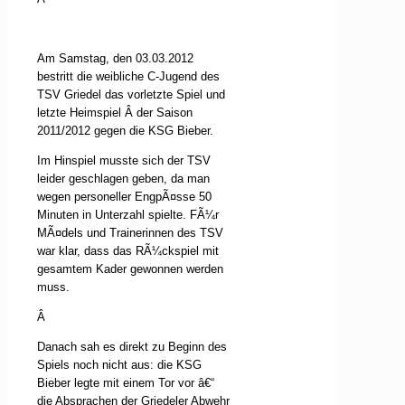
Am Samstag, den 03.03.2012
bestritt die weibliche C-Jugend des
TSV Griedel das vorletzte Spiel und
letzte Heimspiel
Â
der Saison
2011/2012 gegen die KSG Bieber.
Im Hinspiel musste sich der TSV
leider geschlagen geben, da man
wegen personeller EngpÃ¤sse 50
Minuten in Unterzahl spielte. FÃ¼r
MÃ¤dels und Trainerinnen des TSV
war klar, dass das RÃ¼ckspiel mit
gesamtem Kader gewonnen werden
muss.
Â
Danach sah es direkt zu Beginn des
Spiels noch nicht aus: die KSG
Bieber legte mit einem Tor vor â€“
die Absprachen der Griedeler Abwehr