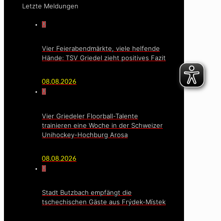
Letzte Meldungen
0
Vier Feierabendmärkte, viele helfende
Hände: TSV Griedel zieht positives Fazit
08.08.2026
0
Vier Griedeler Floorball-Talente
trainieren eine Woche in der Schweizer
Unihockey-Hochburg Arosa
08.08.2026
0
Stadt Butzbach empfängt die
tschechischen Gäste aus Frýdek-Místek