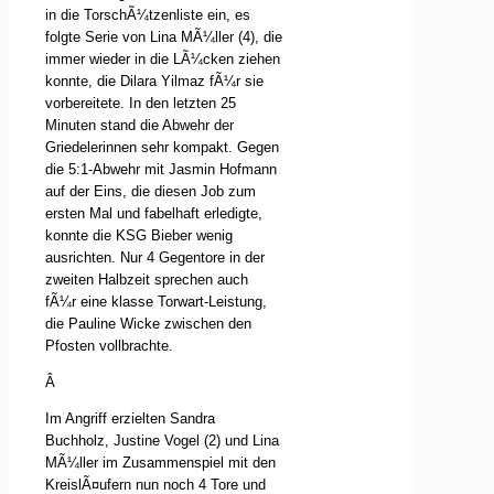
in die TorschÃ¼tzenliste ein, es
folgte Serie von Lina MÃ¼ller (4), die
immer wieder in die LÃ¼cken ziehen
konnte, die Dilara Yilmaz fÃ¼r sie
vorbereitete. In den letzten 25
Minuten stand die Abwehr der
Griedelerinnen sehr kompakt. Gegen
die 5:1-Abwehr mit Jasmin Hofmann
auf der Eins, die diesen Job zum
ersten Mal und fabelhaft erledigte,
konnte die KSG Bieber wenig
ausrichten. Nur 4 Gegentore in der
zweiten Halbzeit sprechen auch
fÃ¼r eine klasse Torwart-Leistung,
die Pauline Wicke zwischen den
Pfosten vollbrachte.
Â
Im Angriff erzielten Sandra
Buchholz, Justine Vogel (2) und Lina
MÃ¼ller im Zusammenspiel mit den
KreislÃ¤ufern nun noch 4 Tore und