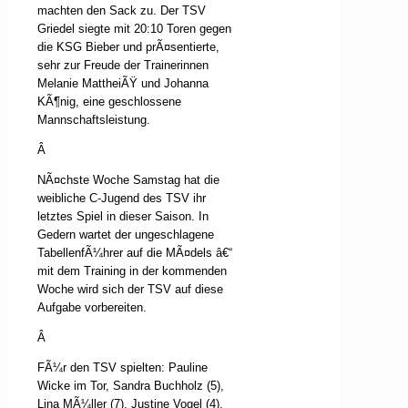
machten den Sack zu. Der TSV
Griedel siegte mit 20:10 Toren gegen
die KSG Bieber und prÃ¤sentierte,
sehr zur Freude der Trainerinnen
Melanie MattheiÃŸ und Johanna
KÃ¶nig, eine geschlossene
Mannschaftsleistung.
Â
NÃ¤chste Woche Samstag hat die
weibliche C-Jugend des TSV ihr
letztes Spiel in dieser Saison. In
Gedern wartet der ungeschlagene
TabellenfÃ¼hrer auf die MÃ¤dels â€“
mit dem Training in der kommenden
Woche wird sich der TSV auf diese
Aufgabe vorbereiten.
Â
FÃ¼r den TSV spielten: Pauline
Wicke im Tor, Sandra Buchholz (5),
Lina MÃ¼ller (7), Justine Vogel (4),