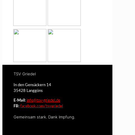
TSV Griedel
In den Gensäckern 14
35428 Langgöns
E-Mail:
info@tsv-griedel.de
FB:
facebook.com/tsvgriedel
Gemeinsam stark. Dank Impfung.