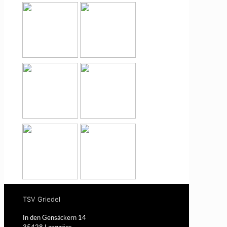
TSV Griedel
In den Gensäckern 14