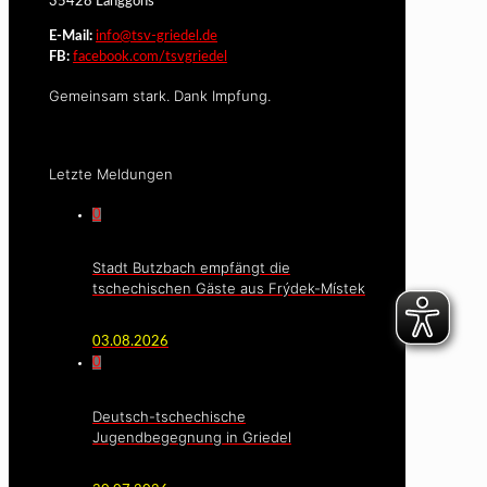
35428 Langgöns
E-Mail:
info@tsv-griedel.de
FB:
facebook.com/tsvgriedel
Gemeinsam stark. Dank Impfung.
Letzte Meldungen
0
Stadt Butzbach empfängt die
tschechischen Gäste aus Frýdek-Místek
03.08.2026
0
Deutsch-tschechische
Jugendbegegnung in Griedel