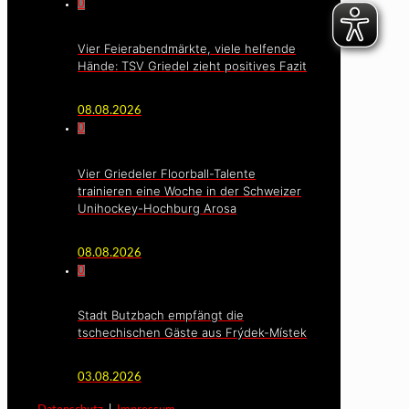
0
Vier Feierabendmärkte, viele helfende
Hände: TSV Griedel zieht positives Fazit
08.08.2026
0
Vier Griedeler Floorball-Talente
trainieren eine Woche in der Schweizer
Unihockey-Hochburg Arosa
08.08.2026
0
Stadt Butzbach empfängt die
tschechischen Gäste aus Frýdek-Místek
03.08.2026