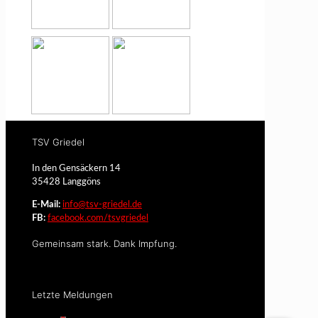
TSV Griedel
In den Gensäckern 14
35428 Langgöns
E-Mail:
info@tsv-griedel.de
FB:
facebook.com/tsvgriedel
Gemeinsam stark. Dank Impfung.
Letzte Meldungen