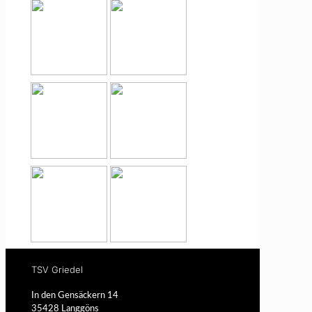
TSV Griedel
In den Gensäckern 14
35428 Langgöns