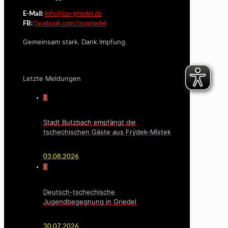
E-Mail:
info@tsv-griedel.de
FB:
facebook.com/tsvgriedel
Gemeinsam stark. Dank Impfung.
Letzte Meldungen
0
Stadt Butzbach empfängt die
tschechischen Gäste aus Frýdek-Místek
03.08.2026
0
Deutsch-tschechische
Jugendbegegnung in Griedel
30.07.2026