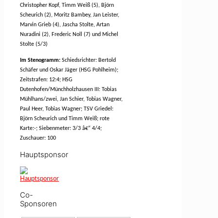
Christopher Kopf, Timm Weiß (5), Björn
Scheurich (2), Moritz Bambey, Jan Leister,
Marvin Grieb (4), Jascha Stolte, Artan
Nuradini (2), Frederic Noll (7) und Michel
Stolte (5/3)
Im Stenogramm:
Schiedsrichter: Bertold
Schäfer und Oskar Jäger (HSG Pohlheim);
Zeitstrafen: 12:4; HSG
Dutenhofen/Münchholzhausen III: Tobias
Mühlhans/zwei, Jan Schier, Tobias Wagner,
Paul Heer, Tobias Wagner; TSV Griedel:
Björn Scheurich und Timm Weiß; rote
Karte:-; Siebenmeter: 3/3 â€“ 4/4;
Zuschauer: 100
Hauptsponsor
Co-
Sponsoren