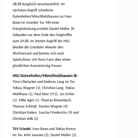
28:28 Ausgleich verantwortlich. Im
nächsten Angriff scheiterte
Dutenhofen/Münchholzhausen an Uwe
Bonn im Griedelr Tor. Mit einer
Energieleistung erzielte Daniel Müller 30
Sekunden vor dem Ende den Siegtreffer
zum 29:28. Im letzten Angriff der HSG
blockte die Griedeler Abwehr den
Wurfversuch und konnte sich nach
Spielschluss mit ihren Fans über einen
glücklichen Auswärtssieg freuen.
HSG Dutenhofen/Münchholzhausen III:
Timo Übelacker und
Andreas Lang
im Tor,
Tobias Wagner (1), Christian Lang, Tobias
Mühlhans (1), Paul Heer (9/2), Jan Schier
(1), Mike Agel (1), Thomas Kinzenbach,
Thomas Schindt, Torsten Wagner (4)
Christian Enders, Sascha Friederichs (9) und
Christian Volk (2)
TSV Griedel
: Uwe Bonn und Tobias Kresse
im Tor, Artis Jansons (2), Daniel Müller (2),