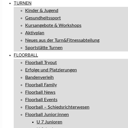
TURNEN
Kinder & Jugend
Gesundheitssport
Kursangebote & Workshops
Aktivplan
Neues aus der Turn&Fitnessabteilung
Sportstätte Turnen
FLOORBALL
Floorball Tryout
Erfolge und Platzierungen
Bandenverleih
Floorball Family
Floorball News
Floorball Events
Floorball – Schiedsrichterwesen
Floorball Junior:innen
U 7 Junioren