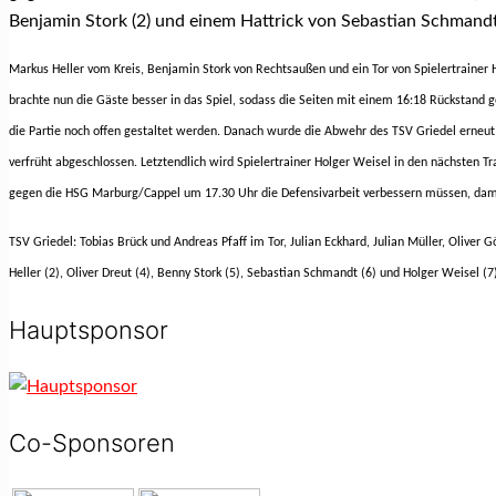
Benjamin Stork (2) und einem Hattrick von Sebastian Schmandt
Markus Heller vom Kreis, Benjamin Stork von Rechtsaußen und ein Tor von Spielertrainer 
brachte nun die Gäste besser in das Spiel, sodass die Seiten mit einem 16:18 Rückstand 
die Partie noch offen gestaltet werden. Danach wurde die Abwehr des TSV Griedel erneu
verfrüht abgeschlossen. Letztendlich wird Spielertrainer Holger Weisel in den nächste
gegen die HSG Marburg/Cappel um 17.30 Uhr die Defensivarbeit verbessern müssen, dam
TSV Griedel: Tobias Brück und Andreas Pfaff im Tor, Julian Eckhard, Julian Müller, Oliver G
Heller (2), Oliver Dreut (4), Benny Stork (5), Sebastian Schmandt (6) und Holger Weisel (7
Hauptsponsor
Co-Sponsoren