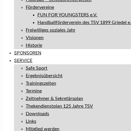
Fördervereine
FUN FOR YOUNGSTERS e.V.
Handballförderverein des TSV 1899 Griedel e.
Freiwilliges soziales Jahr
Visionen
Historie
SPONSOREN
SERVICE
Safe Sport
Ergebnisübersicht
Trainingszeiten
Termine
Zeitnehmer & Sekretärsplan
Thekendienstplan 125 Jahre TSV
Downloads
Links
Mitglied werden