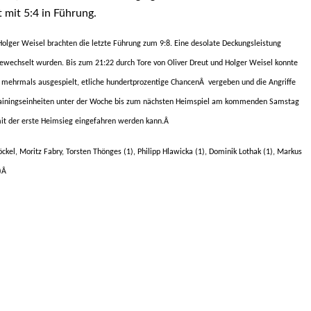
 mit 5:4 in Führung.
Holger Weisel brachten die letzte Führung zum 9:8. Eine desolate Deckungsleistung
gewechselt wurden. Bis zum 21:22 durch Tore von Oliver Dreut und Holger Weisel konnte
t mehrmals ausgespielt, etliche hundertprozentige Chancen
Â
vergeben und die Angriffe
n Trainingseinheiten unter der Woche bis zum nächsten Heimspiel am kommenden Samstag
it der erste Heimsieg eingefahren werden kann.
Â
öckel, Moritz Fabry, Torsten Thönges (1), Philipp Hlawicka (1), Dominik Lothak (1), Markus
)
Â