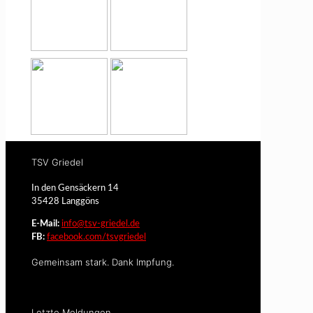
TSV Griedel
In den Gensäckern 14
35428 Langgöns
E-Mail:
info@tsv-griedel.de
FB:
facebook.com/tsvgriedel
Gemeinsam stark. Dank Impfung.
Letzte Meldungen