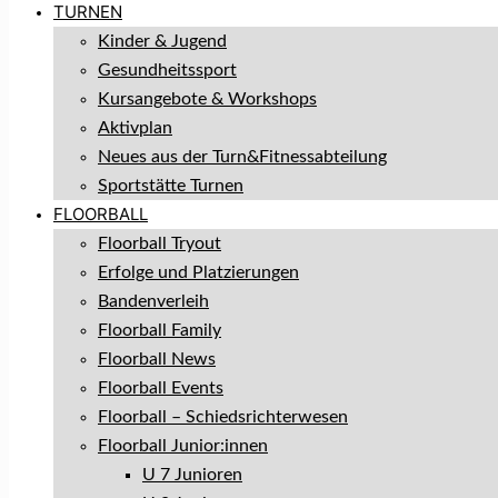
TURNEN
Kinder & Jugend
Gesundheitssport
Kursangebote & Workshops
Aktivplan
Neues aus der Turn&Fitnessabteilung
Sportstätte Turnen
FLOORBALL
Floorball Tryout
Erfolge und Platzierungen
Bandenverleih
Floorball Family
Floorball News
Floorball Events
Floorball – Schiedsrichterwesen
Floorball Junior:innen
U 7 Junioren