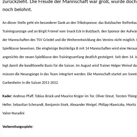
zurückzieht. Die Freude der Mannschaft war groß, wurde doch d
noch belohnt.
An dieser Stelle geht ein besonderer Dank an den Trikotsponsor, das Butzbacher Reifenhau
Trainingsanzüge und an Birgit Frömel vom Snack Eck in Butzbach, den Sponsor der Aufwä
der Mannschaften des TSV Griedel und die Weiterentwicklung des Vereins nicht möglich. 
Spielklasse beweisen. Die eingleisige Bezirksliga B mit 14 Mannschaften wird eine Heraus
angesichts der neuen Spielklasse den Trainingsumfang deutlich gesteigert. Seit dem 14. J
legt damit die konditionelle Basis für die Saison. Im August wird Trainer Holger Weisel 
müssen die Neuzugänge in das Team integriert werden. Die Mannschaft startet am Sonnt
Garbenheim in die Saison 2011-2012.
Kader:
Andreas Pfaff, Tobias Brück und Maurice Krüger im Tor, Oliver Dreut, Torsten Thöng
Heller, Sebastian Schmandt, Benjamin Stork, Alexander Weigel, Philipp Hlawiczka, Moritz 
Valon Nuradini
Vorbereitungsspiele: