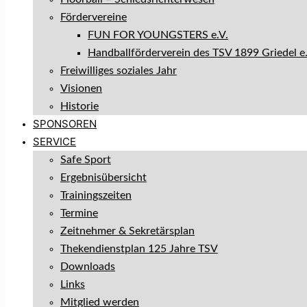
Fördervereine
FUN FOR YOUNGSTERS e.V.
Handballförderverein des TSV 1899 Griedel e.
Freiwilliges soziales Jahr
Visionen
Historie
SPONSOREN
SERVICE
Safe Sport
Ergebnisübersicht
Trainingszeiten
Termine
Zeitnehmer & Sekretärsplan
Thekendienstplan 125 Jahre TSV
Downloads
Links
Mitglied werden