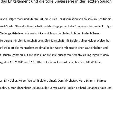
as Engagement und die tolle Siegesserie in der letzten Saison
s von Holger Mohr und Stefan Hirt, die Zurich Bezirksdirektion von Kaiser&Rausch für die
rm-T-Shirts. Ohne die Bereitschaft und das Engagement der Sponsoren wären die Erfolge
Die junge Griedeler Mannschaft kann sich nun durch den Aufstieg in der höheren
forderung für die Mannschaft sein. Die Mannschaft mit Spielertrainer Holger Weisel hat
uni trainiert die Mannschaft zweimal in der Woche mit zusätzlichen Laufeinheiten und
das Hauptaugenmerk auf die Taktik und die spielerische Weiterentwicklung legen, zudem
ag, den 11.09.2011 um 16.15 Uhr, mit einem Auswärtsspiel bei der HSG Wetzlar-
es, Dirk Boller, Holger Weisel (Spielertrainer), Dominik Lhotak, Marc Schmitt, Marcus
Fabry, Simon Lingenberg, Julian Müller, Oliver Göckel, Julian Eckhard, Johannes Haub und