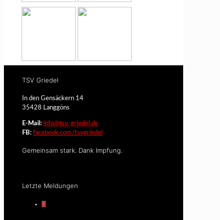
TSV Griedel
In den Gensäckern 14
35428 Langgöns
E-Mail:
info@tsv-griedel.de
FB:
facebook.com/tsvgriedel
Gemeinsam stark. Dank Impfung.
Letzte Meldungen
0