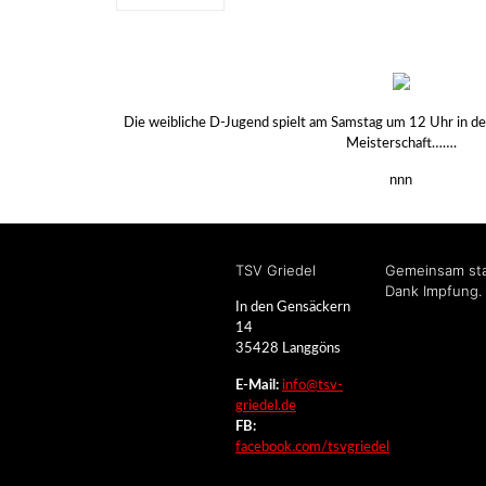
Die weibliche D-Jugend spielt am Samstag um 12 Uhr in d
Meisterschaft…….
nnn
TSV Griedel
Gemeinsam sta
Dank Impfung.
In den Gensäckern
14
35428 Langgöns
E-Mail:
info@tsv-
griedel.de
FB:
facebook.com/tsvgriedel