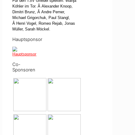
Für den TSV Griedel spielten: Wanja
Köhler im Tor.
Â
Alexander Knoop,
Dimitri Brunz,
Â
Andre Perner,
Michael Grigorchuk, Paul Stangl,
Â
Henri Vogel, Romeo Rejab, Jonas
Müller, Sarah Möckel.
Hauptsponsor
Co-
Sponsoren