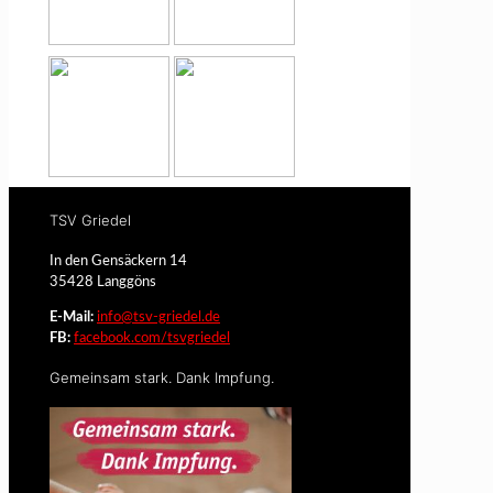
TSV Griedel
In den Gensäckern 14
35428 Langgöns
E-Mail:
info@tsv-griedel.de
FB:
facebook.com/tsvgriedel
Gemeinsam stark. Dank Impfung.