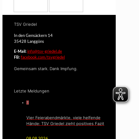
TSV Griedel
In den Gensäckern 14
35428 Langgöns
E-Mail:
info@tsv-griedel.de
FB:
facebook.com/tsvgriedel
Gemeinsam stark. Dank Impfung.
Letzte Meldungen
0
Vier Feierabendmärkte, viele helfende
Hände: TSV Griedel zieht positives Fazit
08.08.2026