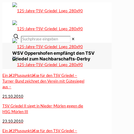
✕
WSV Oppershofen empfängt den TSV
Griedel zum Nachbarschafts-Derby
Ein â€žPluspunktâ€œ für den TSV Griedel –
Turner-Bund zeichnet den Verein mit Gütesiegel
aus –
21.10.2010
TSV Griedel II siegt in Nieder-Mörlen gegen die
HSG Mörlen III
23.10.2010
Ein â€žPluspunktâ€œ für den TSV Griedel –