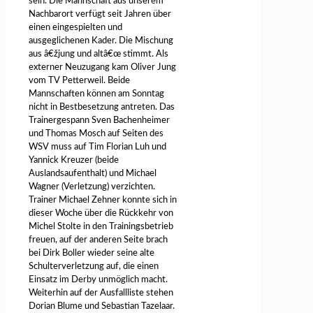
sein. Die Mannschaft aus unserem
Nachbarort verfügt seit Jahren über
einen eingespielten und
ausgeglichenen Kader. Die Mischung
aus â€žjung und altâ€œ stimmt. Als
externer Neuzugang kam Oliver Jung
vom TV Petterweil. Beide
Mannschaften können am Sonntag
nicht in Bestbesetzung antreten. Das
Trainergespann Sven Bachenheimer
und Thomas Mosch auf Seiten des
WSV muss auf Tim Florian Luh und
Yannick Kreuzer (beide
Auslandsaufenthalt) und Michael
Wagner (Verletzung) verzichten.
Trainer Michael Zehner konnte sich in
dieser Woche über die Rückkehr von
Michel Stolte in den Trainingsbetrieb
freuen, auf der anderen Seite brach
bei Dirk Boller wieder seine alte
Schulterverletzung auf, die einen
Einsatz im Derby unmöglich macht.
Weiterhin auf der Ausfallliste stehen
Dorian Blume und Sebastian Tazelaar.