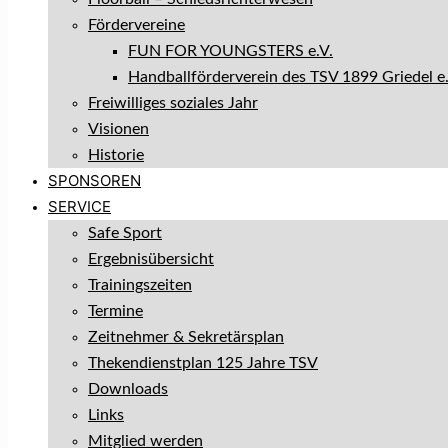
Fördervereine
FUN FOR YOUNGSTERS e.V.
Handballförderverein des TSV 1899 Griedel e.
Freiwilliges soziales Jahr
Visionen
Historie
SPONSOREN
SERVICE
Safe Sport
Ergebnisübersicht
Trainingszeiten
Termine
Zeitnehmer & Sekretärsplan
Thekendienstplan 125 Jahre TSV
Downloads
Links
Mitglied werden