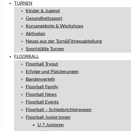
TURNEN
Kinder & Jugend
Gesundheitssport
Kursangebote & Workshops
Aktivplan
Neues aus der Turn&Fitnessabteilung
Sportstätte Turnen
FLOORBALL
Floorball Tryout
Erfolge und Platzierungen
Bandenverleih
Floorball Family
Floorball News
Floorball Events
Floorball – Schiedsrichterwesen
Floorball Junior:innen
U 7 Junioren