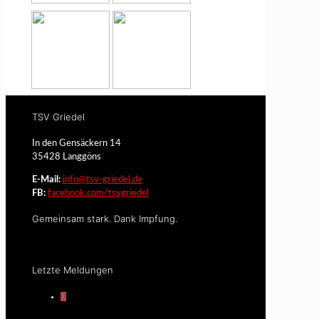
TSV Griedel
In den Gensäckern 14
35428 Langgöns
E-Mail:
info@tsv-griedel.de
FB:
facebook.com/tsvgriedel
Gemeinsam stark. Dank Impfung.
Letzte Meldungen
0