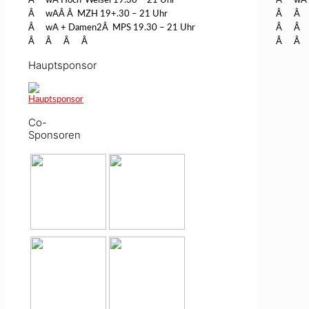
Â
wA Hoch-Weisel 19.30 – 21 Uhr
Â
wA 
Â
wA
Â Â
MZH 19+.30 – 21 Uhr
Â
Â
Â
wA + Damen2
Â
MPS 19.30 – 21 Uhr
Â
Â
Â
Â
Â
Â
Â
Â
Hauptsponsor
Co-
Sponsoren