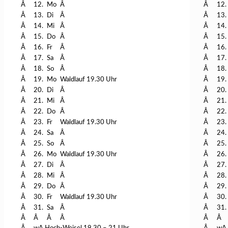
Â
12.
Mo
Â
Â
12.
Â
13.
Di
Â
Â
13.
Â
14.
Mi
Â
Â
14.
Â
15.
Do
Â
Â
15.
Â
16.
Fr
Â
Â
16.
Â
17.
Sa
Â
Â
17.
Â
18.
So
Â
Â
18.
Â
19.
Mo
Waldlauf 19.30 Uhr
Â
19.
Â
20.
Di
Â
Â
20.
Â
21.
Mi
Â
Â
21.
Â
22.
Do
Â
Â
22.
Â
23.
Fr
Waldlauf 19.30 Uhr
Â
23.
Â
24.
Sa
Â
Â
24.
Â
25.
So
Â
Â
25.
Â
26.
Mo
Waldlauf 19.30 Uhr
Â
26.
Â
27.
Di
Â
Â
27.
Â
28.
Mi
Â
Â
28.
Â
29.
Do
Â
Â
29.
Â
30.
Fr
Waldlauf 19.30 Uhr
Â
30.
Â
31.
Sa
Â
Â
31.
Â
Â
Â
Â
Â
Â