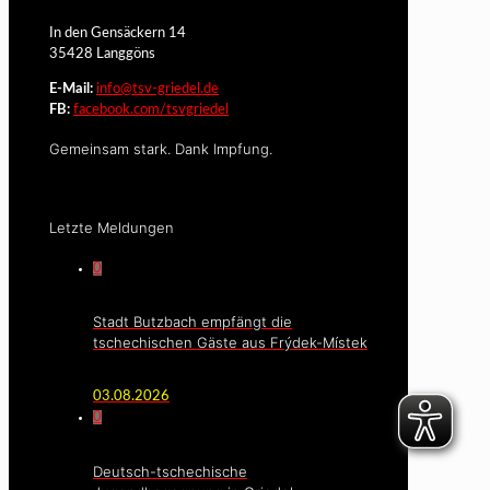
In den Gensäckern 14
35428 Langgöns
E-Mail:
info@tsv-griedel.de
FB:
facebook.com/tsvgriedel
Gemeinsam stark. Dank Impfung.
Letzte Meldungen
0
Stadt Butzbach empfängt die
tschechischen Gäste aus Frýdek-Místek
03.08.2026
0
Deutsch-tschechische