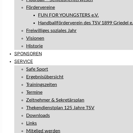
Fördervereine
FUN FOR YOUNGSTERS e.V.
Handballförderverein des TSV 1899 Griedel e.
Freiwilliges soziales Jahr
Visionen
Historie
SPONSOREN
SERVICE
Safe Sport
Ergebnisübersicht
Trainingszeiten
Termine
Zeitnehmer & Sekretärsplan
Thekendienstplan 125 Jahre TSV
Downloads
Links
Mitglied werden