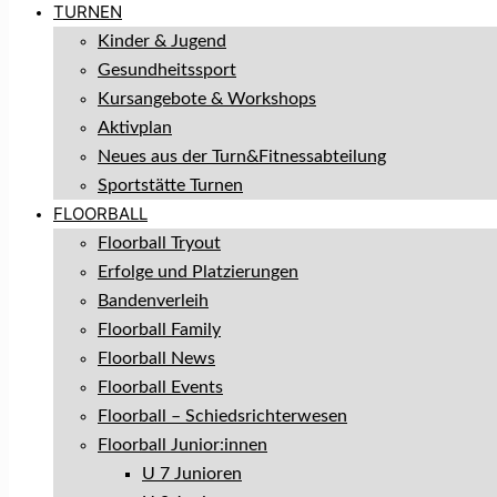
TURNEN
Kinder & Jugend
Gesundheitssport
Kursangebote & Workshops
Aktivplan
Neues aus der Turn&Fitnessabteilung
Sportstätte Turnen
FLOORBALL
Floorball Tryout
Erfolge und Platzierungen
Bandenverleih
Floorball Family
Floorball News
Floorball Events
Floorball – Schiedsrichterwesen
Floorball Junior:innen
U 7 Junioren