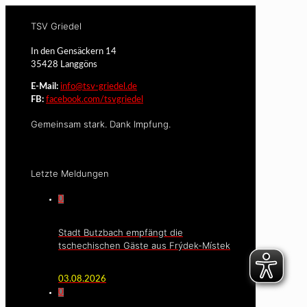
TSV Griedel
In den Gensäckern 14
35428 Langgöns
E-Mail:
info@tsv-griedel.de
FB:
facebook.com/tsvgriedel
Gemeinsam stark. Dank Impfung.
Letzte Meldungen
0
Stadt Butzbach empfängt die
tschechischen Gäste aus Frýdek-Místek
03.08.2026
0