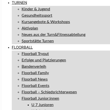
TURNEN
Kinder & Jugend
Gesundheitssport
Kursangebote & Workshops
Aktivplan
Neues aus der Turn&Fitnessabteilung
Sportstätte Turnen
FLOORBALL
Floorball Tryout
Erfolge und Platzierungen
Bandenverleih
Floorball Family
Floorball News
Floorball Events
Floorball – Schiedsrichterwesen
Floorball Junior:innen
U 7 Junioren