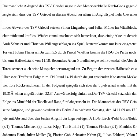
Die männliche A-Jugend des TSV Griedel siegte in der Mehrzweckhalle Kirch-Göns gegen 
zeigte sich, dass der TSV Griedel an diesem Abend vor allem im Angriffspiel mehr Clevernes
In der Abwehr des TSV Griedel setzten Simon Lingenberg und Julian Müller im Mittelblock
eher müde und kraftlos. Wieder einmal machte es sich bemerkbar, dass einige Akteure derzeit 
Andi Schuster und Christian Will angeschlagen ins Spiel, letzterer konnte nur kurz eingesetz
Torwart Tobias Planer an.
Bis zum 5:5 durch Pascal Wießner konnte die HSG die Partie noch a
bis zum Halbzeitstand von 11:18. Besonders Artan Nuradini zeigte sein Potenzial, die Abwe
Toren setzte er auch seine Mitspieler hervorragend ein.
Zu Beginn der zweiten Hälfte sah es z
Über zwei Treffer in Folge zum 13:19 und 14:19 durch die gut spielenden Konstantin Mezk
vier Tore Rückstand heran. In der Folgezeit spiegelte sich aber der Spielverlauf wieder mit d
19:31
Â
einen ungefährdeten 22:34 Auswärtserfolg einfahren.
Der TSV Griedel setzt sich dam
Folge ins Mittelfeld der Tabelle auf Rang fünf abgerutscht ist. Die Mannschaft des TSV Gried
seine Aufgabe, und gewann verdient das Derby. Am nächsten Samstag, den 14.11.09 um 17.30 
jetzt mit Abstand über den besten Angriff der Liga verfügen.
Â
HSG Kirch-/Pohl-Göns/Butzbac
(3/1), Thomas Michaeli (2), Lukas Kipp, Tim Bunfill (1), Thomas Fischer (7/1), Matthias Kre
Johannes Haub, Julian Müller (3), Florian Göb, Sebastian Kehm (3), Julian Eckhard, Valon N