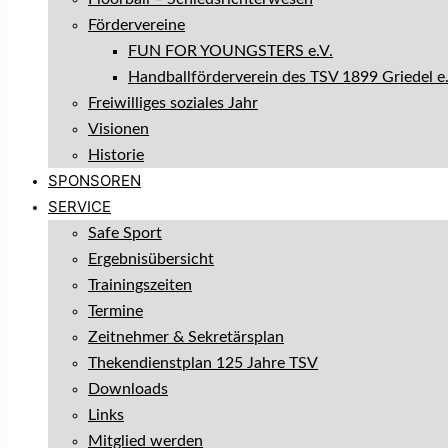
Fördervereine
FUN FOR YOUNGSTERS e.V.
Handballförderverein des TSV 1899 Griedel e.
Freiwilliges soziales Jahr
Visionen
Historie
SPONSOREN
SERVICE
Safe Sport
Ergebnisübersicht
Trainingszeiten
Termine
Zeitnehmer & Sekretärsplan
Thekendienstplan 125 Jahre TSV
Downloads
Links
Mitglied werden