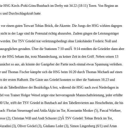
die HSG Kirch-/Pohl-Göns/Butzbach im Derby mit 34:22 (18:11) Toren.
Von Beginn an
s und Durchschlagskraft hatte.
, vor einem guten Torwart Tobias Brück, die Akzente. Die Jungs der HSG wirkten dagegen
nicht in der Lage sind ihr Potenzial richtig abzurufen. Zudem gingen die Leistungsträger
t werden.
Der TSV Griedel trat verletzungsbedingt ohne Linkshänder Frederic Noll und
usgeglichen gestalten. Über die Stationen 7:10 und
Â
9:14 enteilten die Griedeler dann aber
hr der HSG bekam ihn, trotz Manndeckung, zu keiner Zeit in den Griff. Neben seinen 13
unächst so aus, als könnte der Gastgeber der Partie noch einmal etwas Spannung verleihen.
er und Thomas Fischer kämpfte sich die HSG beim 16:20 durch Thomas Michaeli auf einen
em der ersten Halbzeit. Die Gäste aus Griedel konnten so über die Stationen 16:23 und
it als Tabellenführer der Bezirksliga A fest, während die HSG nach zwei Niederlagen in
el von Trainer Holger Weisel zeigte eine hervorragende Mannschaftsleistung, jeder erfüllte
Uhr, trifft der TSV Griedel in Butzbach auf den Tabellenvierten aus Heuchelheim, die bis
h: Florian Steuernagel und Attila Akjüz im Tor, Konstantin Mezker (5), Pascal Wießner,
sse (2), Christian Will und Andi Schuster (2)
Â
TSV Griedel: Tobias Brück im Tor,
uradini (3), Oliver Göckel (3), Giuliano Leder (3), Simon Lingenberg (6/1) und Artan