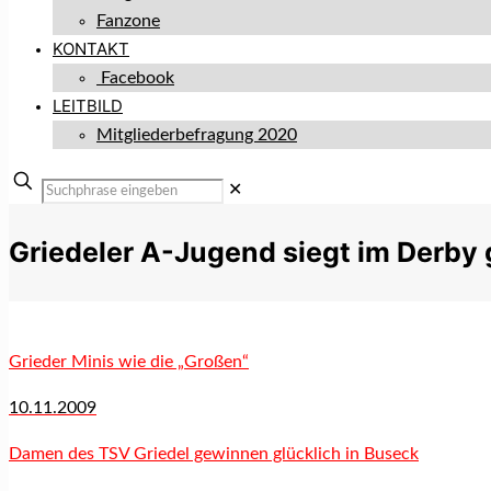
Fanzone
KONTAKT
Facebook
LEITBILD
Mitgliederbefragung 2020
✕
Griedeler A-Jugend siegt im Derby
Grieder Minis wie die „Großen“
10.11.2009
Damen des TSV Griedel gewinnen glücklich in Buseck