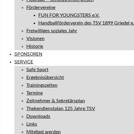
Fördervereine
FUN FOR YOUNGSTERS e.V.
Handballförderverein des TSV 1899 Griedel e.
Freiwilliges soziales Jahr
Visionen
Historie
SPONSOREN
SERVICE
Safe Sport
Ergebnisübersicht
Trainingszeiten
Termine
Zeitnehmer & Sekretärsplan
Thekendienstplan 125 Jahre TSV
Downloads
Links
Mitglied werden