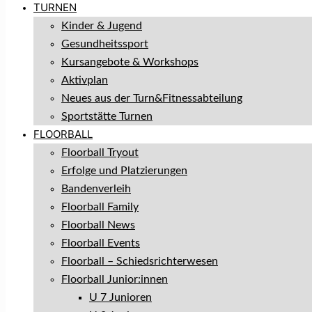
TURNEN
Kinder & Jugend
Gesundheitssport
Kursangebote & Workshops
Aktivplan
Neues aus der Turn&Fitnessabteilung
Sportstätte Turnen
FLOORBALL
Floorball Tryout
Erfolge und Platzierungen
Bandenverleih
Floorball Family
Floorball News
Floorball Events
Floorball – Schiedsrichterwesen
Floorball Junior:innen
U 7 Junioren