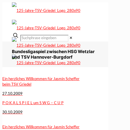
✕
Bundesligaspiel zwischen HSG Wetzlar
und TSV Hannover-Burgdorf
Ein herzliches Willkommen für Jasmin Scheffer
beim TSV Griedel
27.10.2009
P O K A L S P I E L um S W G – C U P
30.10.2009
Ein herzliches Willkommen für Jasmin Scheffer