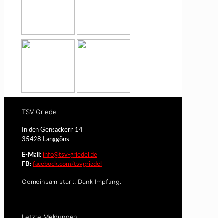
TSV Griedel
In den Gensäckern 14
35428 Langgöns
E-Mail:
info@tsv-griedel.de
FB:
facebook.com/tsvgriedel
Gemeinsam stark. Dank Impfung.
Letzte Meldungen