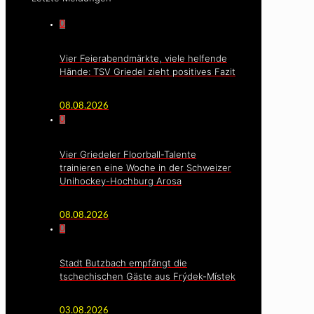
0
Vier Feierabendmärkte, viele helfende
Hände: TSV Griedel zieht positives Fazit
08.08.2026
0
Vier Griedeler Floorball-Talente
trainieren eine Woche in der Schweizer
Unihockey-Hochburg Arosa
08.08.2026
0
Stadt Butzbach empfängt die
tschechischen Gäste aus Frýdek-Místek
03.08.2026