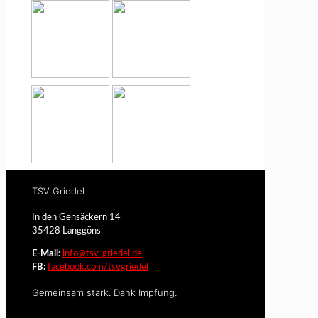
TSV Griedel
In den Gensäckern 14
35428 Langgöns
E-Mail:
info@tsv-griedel.de
FB:
facebook.com/tsvgriedel
Gemeinsam stark. Dank Impfung.