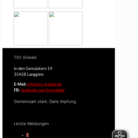
TSV Griedel
In den Gensäckern 14
35428 Langgöns
E-Mail:
info@tsv-griedel.de
FB:
facebook.com/tsvgriedel
Gemeinsam stark. Dank Impfung.
Letzte Meldungen
0