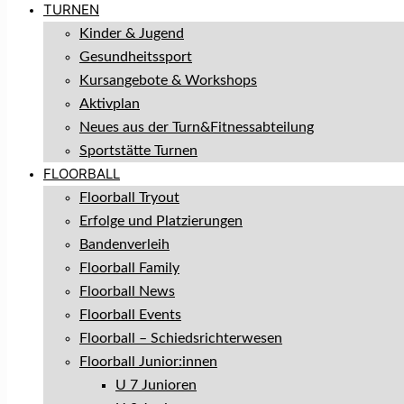
TURNEN
Kinder & Jugend
Gesundheitssport
Kursangebote & Workshops
Aktivplan
Neues aus der Turn&Fitnessabteilung
Sportstätte Turnen
FLOORBALL
Floorball Tryout
Erfolge und Platzierungen
Bandenverleih
Floorball Family
Floorball News
Floorball Events
Floorball – Schiedsrichterwesen
Floorball Junior:innen
U 7 Junioren