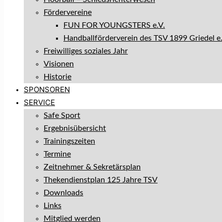
Fördervereine
FUN FOR YOUNGSTERS e.V.
Handballförderverein des TSV 1899 Griedel e.
Freiwilliges soziales Jahr
Visionen
Historie
SPONSOREN
SERVICE
Safe Sport
Ergebnisübersicht
Trainingszeiten
Termine
Zeitnehmer & Sekretärsplan
Thekendienstplan 125 Jahre TSV
Downloads
Links
Mitglied werden