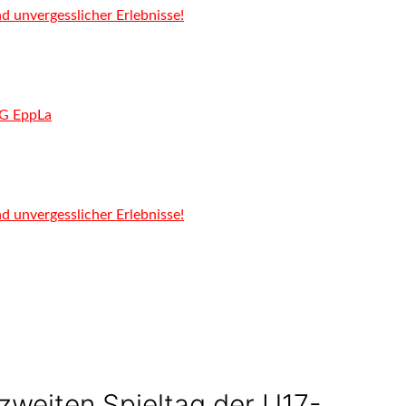
 unvergesslicher Erlebnisse!
SG EppLa
 unvergesslicher Erlebnisse!
 zweiten Spieltag der U17-