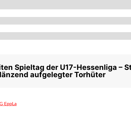
iten Spieltag der U17-Hessenliga – S
glänzend aufgelegter Torhüter
SG EppLa