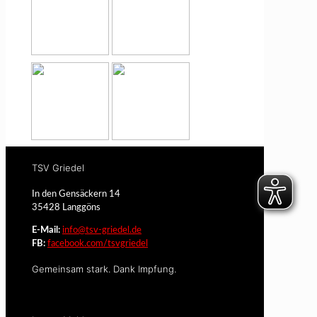
TSV Griedel
In den Gensäckern 14
35428 Langgöns
E-Mail:
info@tsv-griedel.de
FB:
facebook.com/tsvgriedel
Gemeinsam stark. Dank Impfung.