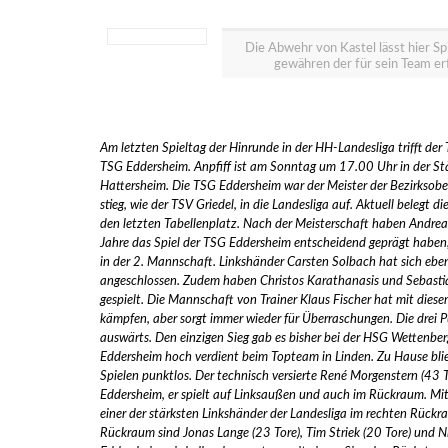
Die Abwehr von Kastel lässt hier Sp
gewähren der für sein Team erfo
Am letzten Spieltag der Hinrunde in der HH-Landesliga trifft der
TSG Eddersheim. Anpfiff ist am Sonntag um 17.00 Uhr in der Stä
Hattersheim. Die TSG Eddersheim war der Meister der Bezirksob
stieg, wie der TSV Griedel, in die Landesliga auf. Aktuell belegt
den letzten Tabellenplatz. Nach der Meisterschaft haben Andrea
Jahre das Spiel der TSG Eddersheim entscheidend geprägt haben, 
in der 2. Mannschaft. Linkshänder Carsten Solbach hat sich ebe
angeschlossen. Zudem haben Christos Karathanasis und Sebastia
gespielt. Die Mannschaft von Trainer Klaus Fischer hat mit dies
kämpfen, aber sorgt immer wieder für Überraschungen. Die drei 
auswärts. Den einzigen Sieg gab es bisher bei der HSG Wettenberg
Eddersheim hoch verdient beim Topteam in Linden. Zu Hause blie
Spielen punktlos. Der technisch versierte René Morgenstern (43 To
Eddersheim, er spielt auf Linksaußen und auch im Rückraum. Mit 
einer der stärksten Linkshänder der Landesliga im rechten Rückr
Rückraum sind Jonas Lange (23 Tore), Tim Striek (20 Tore) und N