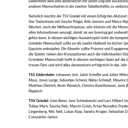
Eddersheim wird alles daransetzen mit einem Sieg den Rückstand
anderen Mannschaften in der zweiten Tabellenhälfte zu verkürze
Natürlich möchte der TSV Griedel mit einem Erfolg den Abstand 
Das Trainerteam mit Sascha Präger, Artis Jansons und Marco Paju
Wochen, nach der Weihnachtspause, sehr intensiv mit der Manns
allen Informationen versorgt, damit sie am Sonntag gut vorbereit
gehen kann. In diesem wichtigen Auswärtsspiel steht der komplet
Griedeler Mannschaft sollte an die zweite Halbzeit im letzten S
Eppstein anknüpfen. Die
Abwehr sollte Präsenz und Engagemen
die Spieler neben den Konzeptionen auch die individuellen St
Griedeler Mannschaft hofft in diesem wichtigen Spiel auf die 
treuen Fans und wird alles daransetzen erfolgreich in das Jahr
TSG Eddersheim
:
Johannes
Jost, Jobst Scheffer und Julian Witt
Maus, Jonas Lange, Sebastian Scherer, Niklas Schmidt, Maurice
Matthias Dietrich, Kevin Wyrwich, Christos Karathanasis, Janis 
Pappisch
TSV Griedel
: Uwe Bonn, Jens Schindowski und Lars Hilbert im
Tobias Marx, Sascha Siek, Marvin Grieb, Artan Nuradini, Freder
Lingenberg, Nils Siek, Lukas Kipp, Sandro Krüger, Sebastian D
Constantin Jantos