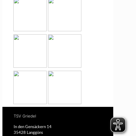
TSV Griedel
In den Gensäckern 14
35428 Langgöns