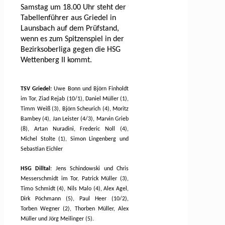
Samstag um 18.00 Uhr steht der
Tabellenführer aus Griedel in
Launsbach auf dem Prüfstand,
wenn es zum Spitzenspiel in der
Bezirksoberliga gegen die HSG
Wettenberg II kommt.
TSV Griedel:
Uwe Bonn und Björn Finholdt
im Tor, Ziad Rejab (10/1), Daniel Müller (1),
Timm Weiß (3), Björn Scheurich (4), Moritz
Bambey (4), Jan Leister (4/3), Marvin Grieb
(8), Artan Nuradini, Frederic Noll (4),
Michel Stolte (1), Simon Lingenberg und
Sebastian Eichler
HSG Dilltal
:
Jens Schindowski und Chris
Messerschmidt im Tor, Patrick Müller (3),
Timo Schmidt (4), Nils Malo (4), Alex Agel,
Dirk Pöchmann (5), Paul Heer (10/2),
Torben Wegner (2), Thorben Müller, Alex
Müller und Jörg Meilinger (5).